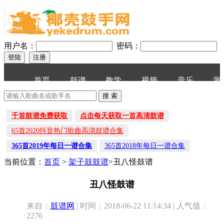
用户名：
密码：
首页
鼓谱
教学
视频
音乐
测
千首鼓谱免费获取
点击每天获取一首高清鼓谱
65首2020抖音热门歌曲高清鼓谱合集
365首2019年每日一谱合集
365首2018年每日一谱合集
当前位置：
首页
>
架子鼓鼓谱
>丑八怪鼓谱
丑八怪鼓谱
来自：
鼓谱网
| 时间：2018-06-22 11:14:34 | 人气值：
2276