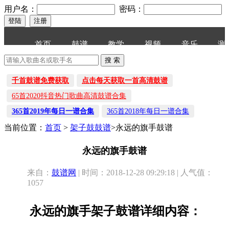
用户名：
密码：
首页
鼓谱
教学
视频
音乐
测
千首鼓谱免费获取
点击每天获取一首高清鼓谱
65首2020抖音热门歌曲高清鼓谱合集
365首2019年每日一谱合集
365首2018年每日一谱合集
当前位置：
首页
>
架子鼓鼓谱
>永远的旗手鼓谱
永远的旗手鼓谱
来自：
鼓谱网
| 时间：2018-12-28 09:29:18 | 人气值：
1057
永远的旗手架子鼓谱详细内容：