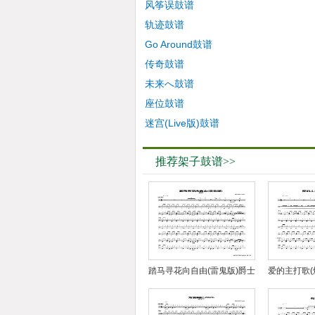
风筝误鼓谱
轨迹鼓谱
Go Around鼓谱
传奇鼓谱
未来へ鼓谱
座位鼓谱
迷宫(Live版)鼓谱
推荐架子鼓谱>>
踏马寻花向自由(雷鬼版)爵士
爱的主打歌(
鼓谱