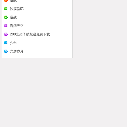
么看认识鼓谱
逆战
沙漠骆驼
逆战
海阔天空
200套架子鼓鼓谱免费下载
少年
光辉岁月