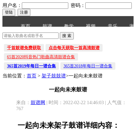
用户名：
密码：
首页
鼓谱
教学
视频
音乐
测
千首鼓谱免费获取
点击每天获取一首高清鼓谱
65首2020抖音热门歌曲高清鼓谱合集
365首2019年每日一谱合集
365首2018年每日一谱合集
当前位置：
首页
>
架子鼓鼓谱
>一起向未来鼓谱
一起向未来鼓谱
来自：
鼓谱网
| 时间：2022-02-22 14:46:03 | 人气值：
767
一起向未来架子鼓谱详细内容：