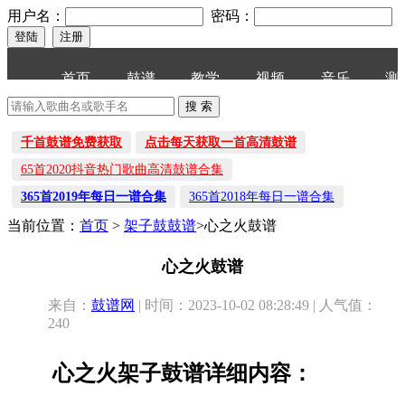
用户名：
密码：
首页
鼓谱
教学
视频
音乐
测
千首鼓谱免费获取
点击每天获取一首高清鼓谱
65首2020抖音热门歌曲高清鼓谱合集
365首2019年每日一谱合集
365首2018年每日一谱合集
当前位置：
首页
>
架子鼓鼓谱
>心之火鼓谱
心之火鼓谱
来自：
鼓谱网
| 时间：2023-10-02 08:28:49 | 人气值：
240
心之火架子鼓谱详细内容：