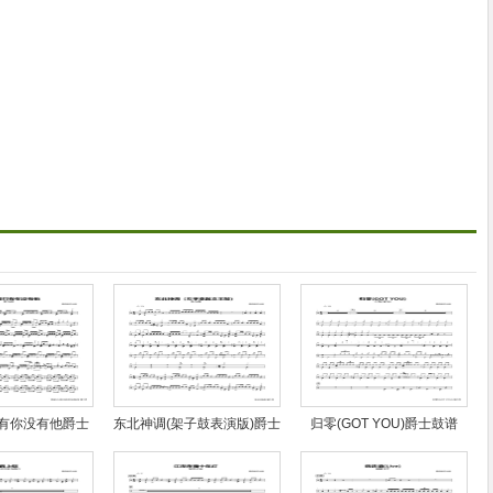
有你没有他爵士
东北神调(架子鼓表演版)爵士
归零(GOT YOU)爵士鼓谱
鼓谱
鼓谱