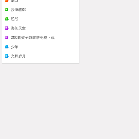
么看认识鼓谱
逆战
沙漠骆驼
逆战
海阔天空
200套架子鼓鼓谱免费下载
少年
光辉岁月