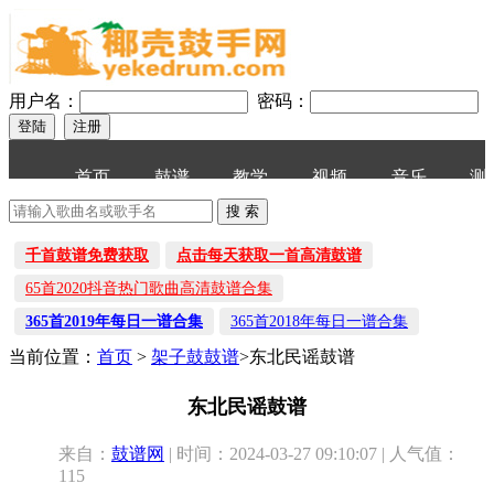
用户名：
密码：
首页
鼓谱
教学
视频
音乐
测
千首鼓谱免费获取
点击每天获取一首高清鼓谱
65首2020抖音热门歌曲高清鼓谱合集
365首2019年每日一谱合集
365首2018年每日一谱合集
当前位置：
首页
>
架子鼓鼓谱
>东北民谣鼓谱
东北民谣鼓谱
来自：
鼓谱网
| 时间：2024-03-27 09:10:07 | 人气值：
115