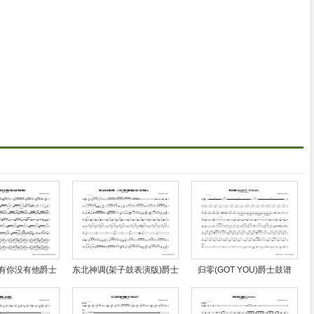
有你没有他爵士
东北神调(架子鼓表演版)爵士
归零(GOT YOU)爵士鼓谱
鼓谱
鼓谱