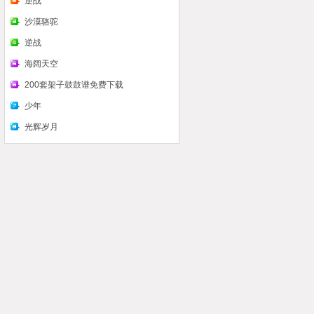
么看认识鼓谱
逆战
沙漠骆驼
逆战
海阔天空
200套架子鼓鼓谱免费下载
少年
光辉岁月