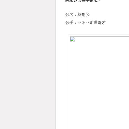
歌名：莫愁乡
歌手：亚细亚旷世奇才