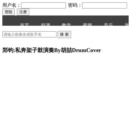
用户名：
密码：
首页
鼓谱
教学
视频
音乐
测
郑钧:私奔架子鼓演奏By胡喆DrumCover