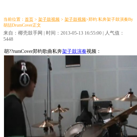
当前位置：
首页
>
架子鼓视频
>
架子鼓视频
>郑钧:私奔架子鼓演奏By
胡喆DrumCover正文
来自：椰壳鼓手网 | 时间：2013-05-13 16:55:00 | 人气值：
5448
胡??rumCover郑钧歌曲私奔
架子鼓演奏
视频：