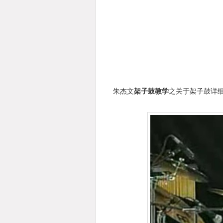
朱杰文
架子鼓教学
之关于架子鼓详