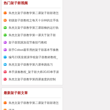
热门架子鼓视频
朱杰文架子鼓教学第二课架子鼓鼓谱怎
么
初级架子鼓教程之每天十分钟的左手练
习
朱杰文架子鼓教学第三课鼓棰的运行轨
道
朱杰文架子鼓教学第一课关于架子鼓
架子鼓双跳加花节奏技巧教程
鼓手Cobus最常用的架子鼓基本节奏教
学
编号23英皇摇滚学校架子鼓教材教程_
原
朱杰文架子鼓教学第六课单跳练习
单手滚奏教程_架子鼓大师JOJO单手滚
奏
朱杰文架子鼓教学第四课速度的控制
最新架子鼓文章
朱杰文架子鼓教学第二课架子鼓鼓谱怎