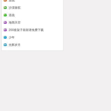
么看认识鼓谱
逆战
沙漠骆驼
逆战
海阔天空
200套架子鼓鼓谱免费下载
少年
光辉岁月