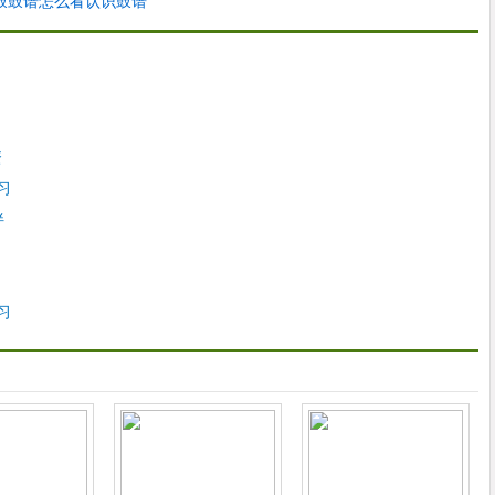
鼓鼓谱怎么看认识鼓谱
资
习
伴
习