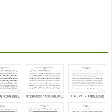
有你没有他爵士
东北神调(架子鼓表演版)爵士
归零(GOT YOU)爵士鼓谱
鼓谱
鼓谱