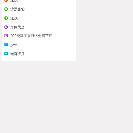
么看认识鼓谱
逆战
沙漠骆驼
逆战
海阔天空
200套架子鼓鼓谱免费下载
少年
光辉岁月