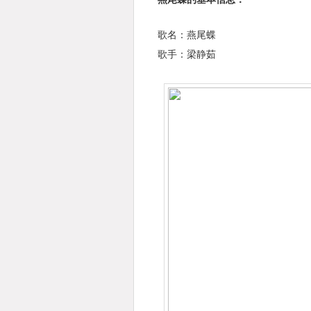
歌名：燕尾蝶
歌手：梁静茹