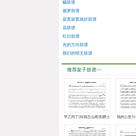
贼鼓谱
循梦鼓谱
寂寞寂寞就好鼓谱
花鼓谱
红日鼓谱
光的方向鼓谱
我们的明天鼓谱
推荐架子鼓谱>>
甲乙丙丁(你我怎么两清)爵士
我的心里只
鼓谱