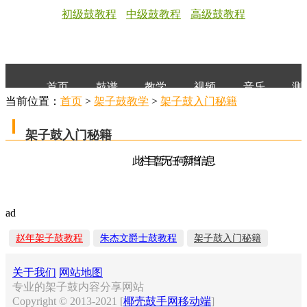
初级鼓教程
中级鼓教程
高级鼓教程
首页
鼓谱
教学
视频
音乐
测
当前位置：
首页
>
架子鼓教学
>
架子鼓入门秘籍
架子鼓入门秘籍
此栏目暂无任何新增信息
ad
赵年架子鼓教程
朱杰文爵士鼓教程
架子鼓入门秘籍
关于我们
网站地图
专业的架子鼓内容分享网站
Copyright © 2013-2021 [
椰壳鼓手网移动端
]